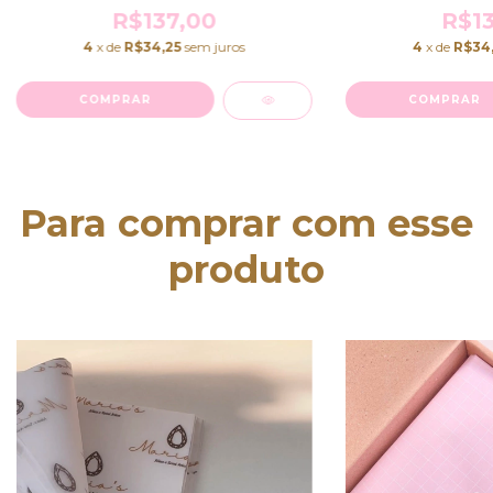
R$137,00
R$13
4
x de
R$34,25
sem juros
4
x de
R$34
COMPRAR
COMPRAR
Para comprar com esse
produto