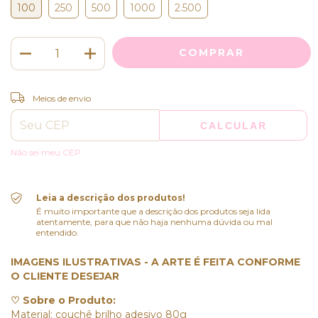
100
250
500
1000
2.500
ALTERAR CEP
Entregas para o CEP:
Meios de envio
CALCULAR
Não sei meu CEP
Leia a descrição dos produtos!
É muito importante que a descrição dos produtos seja lida
atentamente, para que não haja nenhuma dúvida ou mal
entendido.
IMAGENS ILUSTRATIVAS - A ARTE É FEITA CONFORME
O CLIENTE DESEJAR
♡ Sobre o Produto:
Material: couchê brilho adesivo 80g