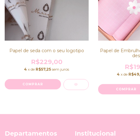
Papel de seda com o seu logotipo
Papel de Embrulho
des
R$229,00
R$19
4
x de
R$57,25
sem juros
4
x de
R$49
COMPRAR
COMPRAR
Departamentos
Institucional