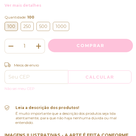
Ver mais detalhes
Quantidade:
100
100
250
500
1000
ALTERAR CEP
Entregas para o CEP:
Meios de envio
CALCULAR
Não sei meu CEP
Leia a descrição dos produtos!
É muito importante que a descrição dos produtos seja lida
atentamente, para que não haja nenhuma dúvida ou mal
entendido.
IMAGENS ILUSTRATIVAS - A ARTE É FEITA CONFORME