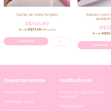
Cartão de Visita Simples
Adesivo com co
qualquer
R$149,90
R$12
4
x de
R$37,48
sem juros
4
x de
R$30
COMPRAR
COMPRAR
Departamentos
Institucional
Kits com Desconto
Políticas da Loja | Trocas e
devolução
Identidade Visual
Depoimentos