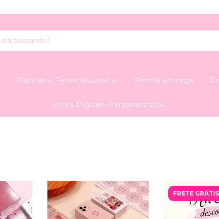
l
Papelaria Personalizada
Pronta entrega
E
Artes Digitais Personalizadas
FRETE GRÁTIS