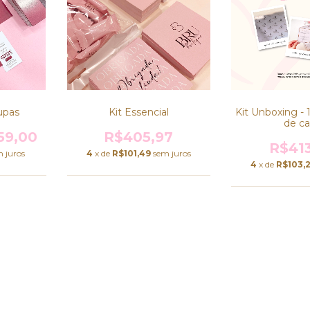
upas
Kit Essencial
Kit Unboxing -
de c
59,00
R$405,97
R$41
 juros
4
x de
R$101,49
sem juros
4
x de
R$103,