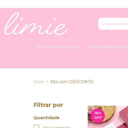
Kits com Desconto
Identidade Visua
Início
>
Kits com DESCONTO
Filtrar por
16
%
Quantidade
OFF
100 Unidades De