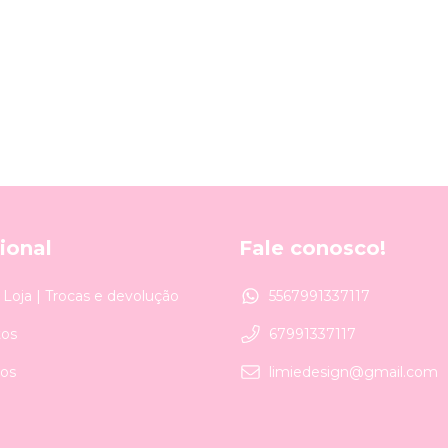
cional
Fale conosco!
a Loja | Trocas e devolução
5567991337117
os
67991337117
os
limiedesign@gmail.com