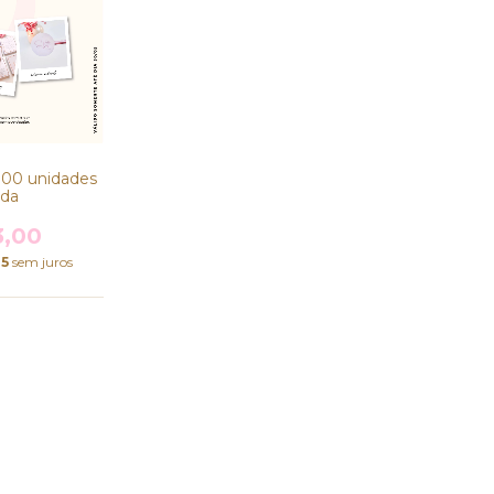
 100 unidades
ada
3,00
25
sem juros