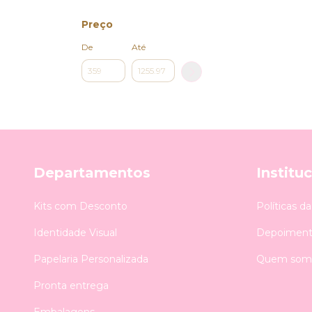
Preço
De
Até
Departamentos
Institu
Kits com Desconto
Políticas d
Identidade Visual
Depoiment
Papelaria Personalizada
Quem som
Pronta entrega
Embalagens