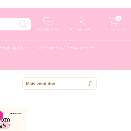
0
Atendimento
Minha conta
Meu carrinho
mbalagens
Perfume p/ Embalagem