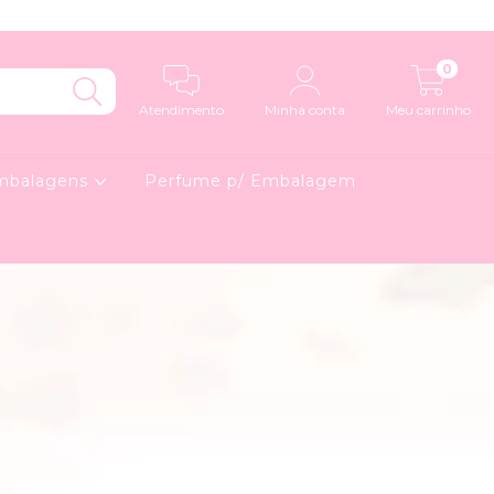
0
Atendimento
Minha conta
Meu carrinho
mbalagens
Perfume p/ Embalagem