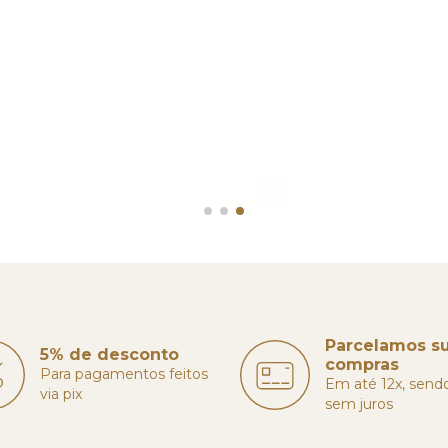
Parcelamos s
5% de desconto
compras
Para pagamentos feitos
Em até 12x, send
via pix
sem juros