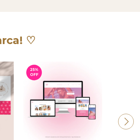
arca! ♡
25
%
OFF