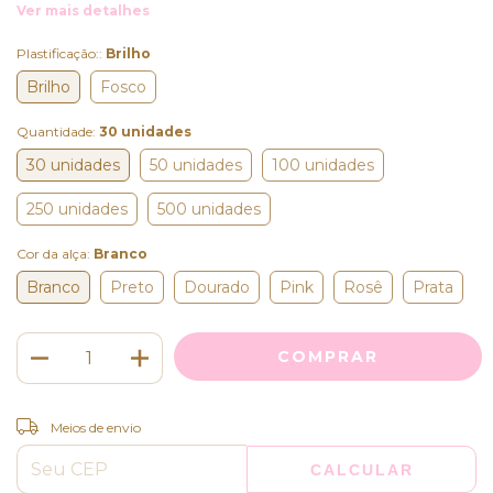
Ver mais detalhes
Plastificação::
Brilho
Brilho
Fosco
Quantidade:
30 unidades
30 unidades
50 unidades
100 unidades
250 unidades
500 unidades
Cor da alça:
Branco
Branco
Preto
Dourado
Pink
Rosê
Prata
ALTERAR CEP
Entregas para o CEP:
Meios de envio
CALCULAR