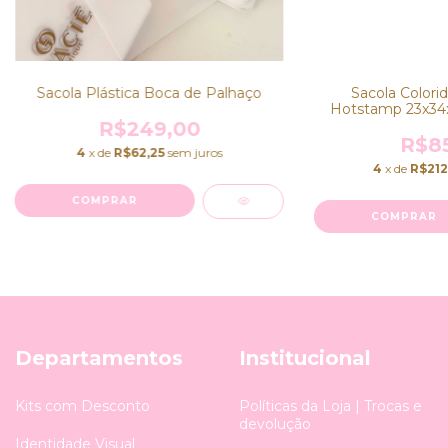
Sacola Plástica Boca de Palhaço
Sacola Colori
Hotstamp 23x34x1
25
R$249,00
R$85
4
x de
R$62,25
sem juros
4
x de
R$212
COMPRAR
COMPRAR
Departamentos
Institucional
Kits com Desconto
Políticas da Loja | Trocas e
devolução
Identidade Visual